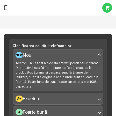
Clasificarea calității telefoanelor
Nou
NEW
Telefonul nu a fost niciodată activat, pornit sau încărcat.
Dispozitivul se află într-o stare perfectă, exact ca la
producător. Ecranul și carcasa sunt fără urme de
utilizare, cu foliile originale acolo unde sunt aplicate din
fabrică. Toate funcțiile sunt intacte, iar bateria are 100%
capacitate.
Excelent
A+
Foarte bună
A