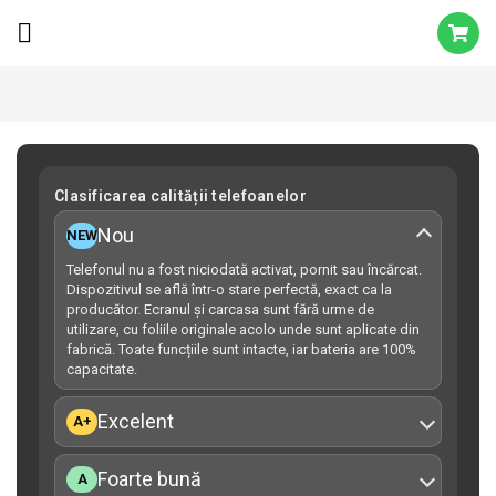
Clasificarea calității telefoanelor
Nou
NEW
Telefonul nu a fost niciodată activat, pornit sau încărcat.
Dispozitivul se află într-o stare perfectă, exact ca la
producător. Ecranul și carcasa sunt fără urme de
utilizare, cu foliile originale acolo unde sunt aplicate din
fabrică. Toate funcțiile sunt intacte, iar bateria are 100%
capacitate.
Excelent
A+
Foarte bună
A