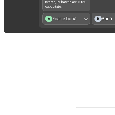
intacte, iar bateria are 100%
capacitate.
Foarte bună
Bună
A
B