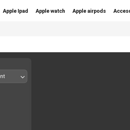
Apple Ipad
Apple watch
Apple airpods
Acceso
nt