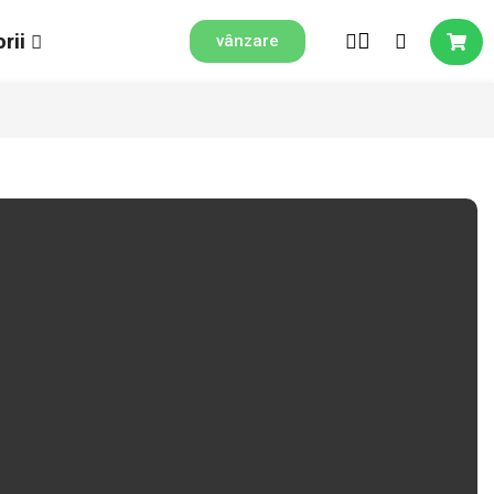
rii
vânzare