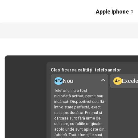
Apple Iphone
Clasificarea calității telefoanelor
Nou
Excele
NEW
A+
Telefonul nu a fost
niciodată activat, pornit sau
încărcat. Dispozitivul se află
într-o stare perfectă, exact
ca la producător. Ecranul și
carcasa sunt fără urme de
utilizare, cu foliile originale
acolo unde sunt aplicate din
fabrică. Toate funcțiile sunt