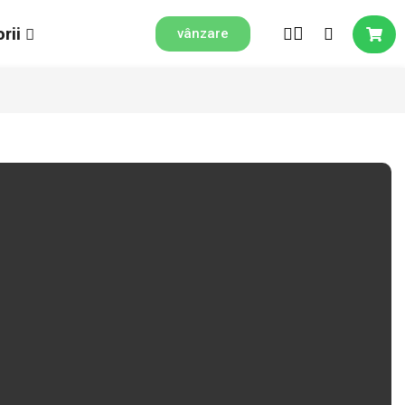
rii
vânzare