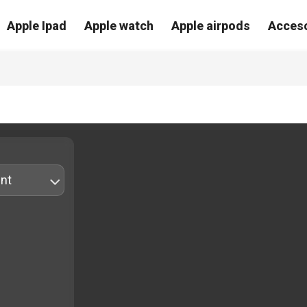
Apple Ipad
Apple watch
Apple airpods
Acceso
nt