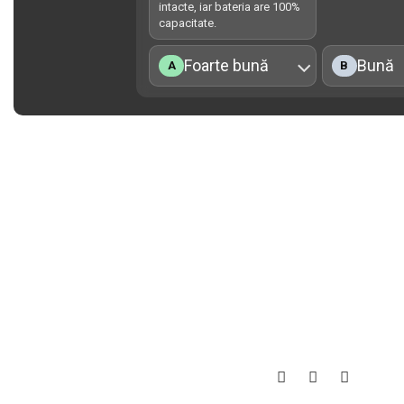
intacte, iar bateria are 100%
capacitate.
Foarte bună
Bună
A
B