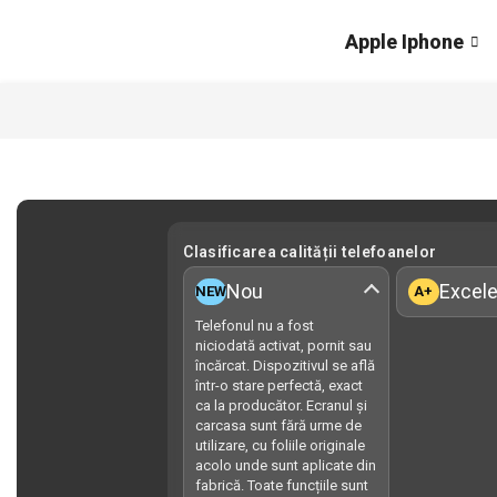
Apple Iphone
Clasificarea calității telefoanelor
Nou
Excele
NEW
A+
Telefonul nu a fost
niciodată activat, pornit sau
încărcat. Dispozitivul se află
într-o stare perfectă, exact
ca la producător. Ecranul și
carcasa sunt fără urme de
utilizare, cu foliile originale
acolo unde sunt aplicate din
fabrică. Toate funcțiile sunt