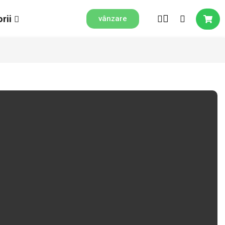
rii
vânzare