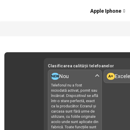
Apple Iphone
Clasificarea calității telefoanelor
Nou
Excele
NEW
A+
Telefonul nu a fost
niciodată activat, pornit sau
încărcat. Dispozitivul se află
într-o stare perfectă, exact
ca la producător. Ecranul și
carcasa sunt fără urme de
utilizare, cu foliile originale
acolo unde sunt aplicate din
fabrică. Toate funcțiile sunt