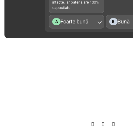
intacte, iar bateria are 100%
capacitate.
Foarte bună
Bună
A
B