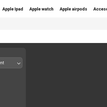
Apple Ipad
Apple watch
Apple airpods
Acceso
nt