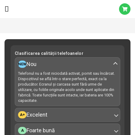
Clasificarea calității telefoanelor
Nou
NEW
Telefonul nu a fost niciodată activat, pornit sau încărcat.
Dispozitivul se află într-o stare perfectă, exact ca la
producător. Ecranul și carcasa sunt fără urme de
utilizare, cu foliile originale acolo unde sunt aplicate din
fabrică. Toate funcțiile sunt intacte, iar bateria are 100%
capacitate.
Excelent
A+
Foarte bună
A