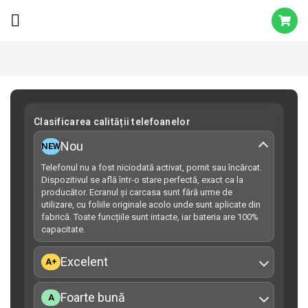
Clasificarea calității telefoanelor
Nou
NEW
Telefonul nu a fost niciodată activat, pornit sau încărcat.
Dispozitivul se află într-o stare perfectă, exact ca la
producător. Ecranul și carcasa sunt fără urme de
utilizare, cu foliile originale acolo unde sunt aplicate din
fabrică. Toate funcțiile sunt intacte, iar bateria are 100%
capacitate.
Excelent
A+
Foarte bună
A