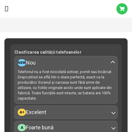
Clasificarea calității telefoanelor
Nou
NEW
Telefonul nu a fost niciodată activat, pornit sau încărcat.
Dispozitivul se află într-o stare perfectă, exact ca la
producător. Ecranul și carcasa sunt fără urme de
utilizare, cu foliile originale acolo unde sunt aplicate din
fabrică. Toate funcțiile sunt intacte, iar bateria are 100%
capacitate.
Excelent
A+
Foarte bună
A